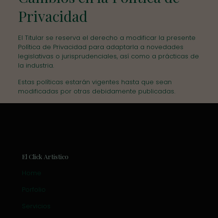
Privacidad
El Titular se reserva el derecho a modificar la presente
Política de Privacidad para adaptarla a novedades
legislativas o jurisprudenciales, así como a prácticas de
la industria.
Estas políticas estarán vigentes hasta que sean
modificadas por otras debidamente publicadas.
El Click Artistico
Home
Porfolio
Servicios